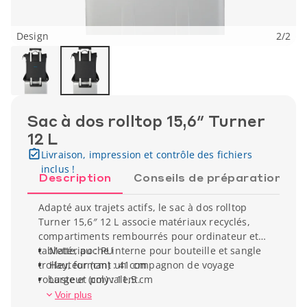
Design
2
/
2
Sac à dos rolltop 15,6″ Turner
12 L
Livraison, impression et contrôle des fichiers
inclus !
Description
Conseils de préparation
Adapté aux trajets actifs, le sac à dos rolltop
Turner 15,6″ 12 L associe matériaux recyclés,
compartiments rembourrés pour ordinateur et
tablette, poche interne pour bouteille et sangle
Matériau : PU
trolley, formant un compagnon de voyage
Hauteur (cm) : 41 cm
robuste et polyvalent.
Largeur (cm) : 11,5 cm
Profondeur (cm) : 30,5 cm
Voir plus