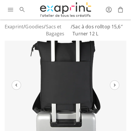
Exaprint
/
Goodies
/
Sacs et
/
Sac à dos rolltop 15,6″
Bagages
Turner 12 L