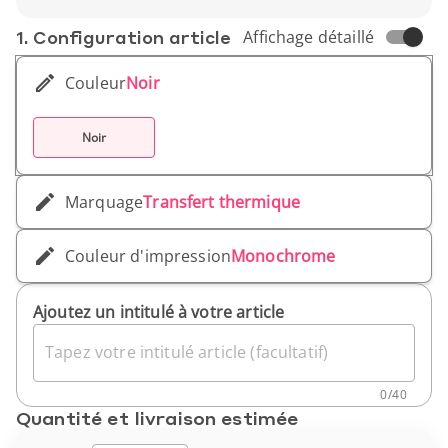
Poids unitaire : 720 g
1. Conf­iguration article
Affichage détaillé
Couleur
Noir
Noir
Marquage
Transfert thermique
Couleur d'impression
Monochrome
Ajoutez un intitulé à votre article
Tapez votre intitulé article (facultatif)
0
/
40
Quantité et livraison estimée