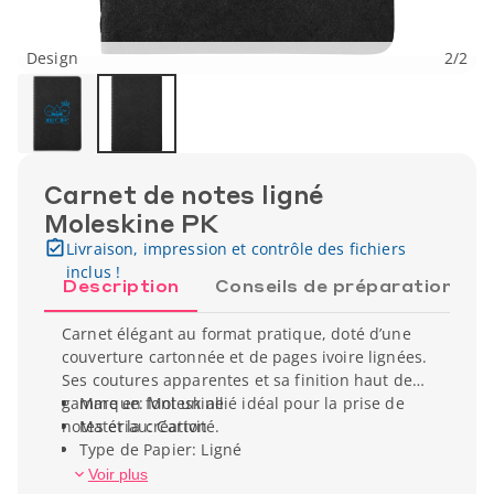
Design
2
/
2
Carnet de notes ligné
Moleskine PK
Livraison, impression et contrôle des fichiers
inclus !
Description
Conseils de préparation
Carnet élégant au format pratique, doté d’une
couverture cartonnée et de pages ivoire lignées.
Ses coutures apparentes et sa finition haut de
gamme en font un allié idéal pour la prise de
Marque: Moleskine
notes et la créativité.
Matériau: Carton
Type de Papier: Ligné
Nombre de feuilles: 64
Voir plus