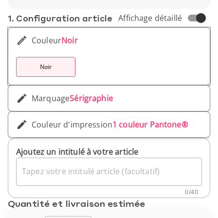
Largeur (cm): 9 cm
Hauteur (cm): 14 cm
1. Conf­iguration article
Affichage détaillé
Poids unitaire: 48 gr
Couleur
Noir
Noir
Marquage
Sérigraphie
Couleur d'impression
1 couleur Pantone®
Ajoutez un intitulé à votre article
Tapez votre intitulé article (facultatif)
0
/
40
Quantité et livraison estimée