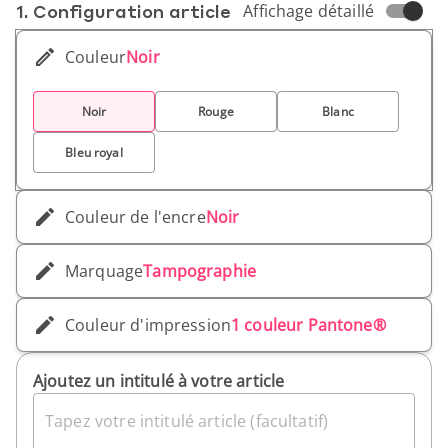
1. Conf­iguration article
Affichage détaillé
Avec son action clic pratique, ce stylo à encre
noire offre une écriture fluide et fiable. Parfait
Couleur
Noir
pour les entreprises soucieuses de
l'environnement souhaitant promouvoir une
image responsable et éco-consciente auprès de
Noir
Rouge
Blanc
leurs clients et collaborateurs.
Bleu royal
Couleur de l'encre
Noir
Marquage
Tampographie
Couleur d'impression
1 couleur Pantone®
Ajoutez un intitulé à votre article
Tapez votre intitulé article (facultatif)