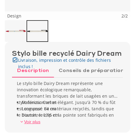
Design
2
/
2
Stylo bille recyclé Dairy Dream
Livraison, impression et contrôle des fichiers
inclus !
Description
Conseils de préparation
Le stylo bille Dairy Dream représente une
innovation écologique remarquable,
transformant les briques de lait usagées en un
stylo fonctionnel et élégant. Jusqu'à 70 % du fût
Matériau: Carton
est composé de matériaux recyclés, tandis que
Longueur: 14 cm
le bouton, le clip et la pointe sont fabriqués en
Diamètre: 0,95 cm
plastique PLA biodégradable. Ce concept
Poids unitaire: 5,5 g
Voir plus
innovant démontre comment les déchets
peuvent devenir des produits utiles et durables.