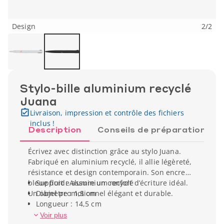
Design
2
/
2
Stylo-bille aluminium recyclé
Juana
Livraison, impression et contrôle des fichiers
inclus !
Description
Conseils de préparation
Écrivez avec distinction grâce au stylo Juana.
Fabriqué en aluminium recyclé, il allie légèreté,
résistance et design contemporain. Son encre
bleue fluide assure un confort d’écriture idéal.
Support : Aluminium recyclé
Un objet promotionnel élégant et durable.
Diamètre : 1,5 cm
Longueur : 14,5 cm
Poids unitaire : 18 g
Voir plus