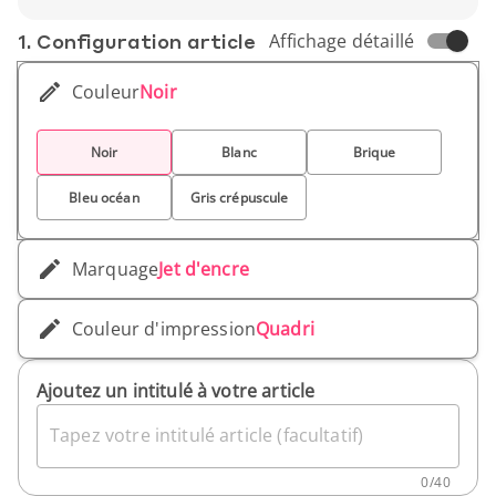
1. Conf­iguration article
Affichage détaillé
Couleur
Noir
Noir
Blanc
Brique
Bleu océan
Gris crépuscule
Marquage
Jet d'encre
Couleur d'impression
Quadri
Ajoutez un intitulé à votre article
Tapez votre intitulé article (facultatif)
0
/
40