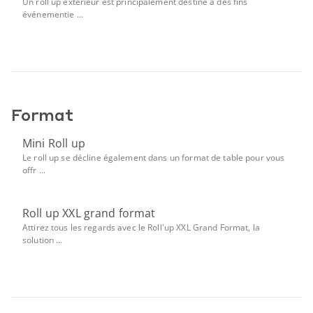
Un roll up extérieur est principalement destiné à des fins
événementie ...
Format
Mini Roll up
Le roll up se décline également dans un format de table pour vous
offr ...
Roll up XXL grand format
Attirez tous les regards avec le Roll'up XXL Grand Format, la
solution ...