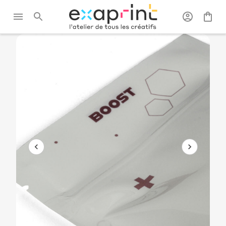
Exaprint
/
Packaging
/
Packagings
/
Doypack
personnalisé
souples
personnalisé