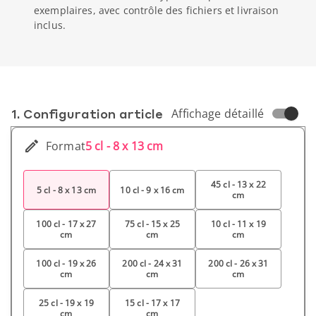
exemplaires, avec contrôle des fichiers et livraison
inclus.
1. Conf­iguration article
Affichage détaillé
Format
5 cl - 8 x 13 cm
45 cl - 13 x 22
5 cl - 8 x 13 cm
10 cl - 9 x 16 cm
cm
100 cl - 17 x 27
75 cl - 15 x 25
10 cl - 11 x 19
cm
cm
cm
100 cl - 19 x 26
200 cl - 24 x 31
200 cl - 26 x 31
cm
cm
cm
25 cl - 19 x 19
15 cl - 17 x 17
cm
cm