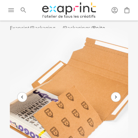
Exaprint
/
Packaging
/
Packagings
/
Boite
personnalisé
expédition
d'expédition
pour livres