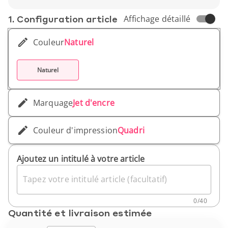
campagnes.
1. Conf­iguration article
Affichage détaillé
Couleur
Naturel
Naturel
Marquage
Jet d'encre
Couleur d'impression
Quadri
Ajoutez un intitulé à votre article
Tapez votre intitulé article (facultatif)
0
/
40
Quantité et livraison estimée