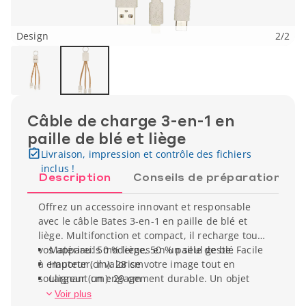
Design
2
/
2
Câble de charge 3-en-1 en
paille de blé et liège
Livraison, impression et contrôle des fichiers
inclus !
Description
Conseils de préparation
Offrez un accessoire innovant et responsable
avec le câble Bates 3-en-1 en paille de blé et
liège. Multifonction et compact, il recharge tous
vos appareils modernes en un seul geste. Facile
Matériau: 50 % liège, 50 % paille de blé
à emporter, il valorise votre image tout en
Hauteur (cm): 28 cm
soulignant un engagement durable. Un objet
Largeur (cm): 29 cm
pratique et tendance pour vos événements et
Poids unitaire: 24 g
Voir plus