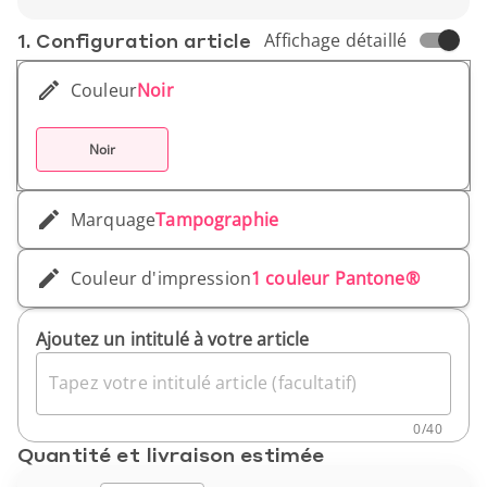
1. Conf­iguration article
Affichage détaillé
Couleur
Noir
Noir
Marquage
Tampographie
Couleur d'impression
1 couleur Pantone®
Ajoutez un intitulé à votre article
Tapez votre intitulé article (facultatif)
0
/
40
Quantité et livraison estimée