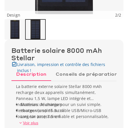
Design
2
/
2
Batterie solaire 8000 mAh
Stellar
Livraison, impression et contrôle des fichiers
inclus !
Description
Conseils de préparation
La batterie externe solaire Stellar 8000 mAh
recharge deux appareils simultanément.
Panneau 1,5 W, lampe LED intégrée et
indicateurs de charge pour un suivi simple.
Matériau: Aluminium
Recharge via soleil ou câble USB/Micro‑USB
Hauteur (cm): 15.3 cm
fourni. Un accessoire fiable et personnalisable,
Largeur (cm): 7.5 cm
pensé pour la mobilité et l’outdoor responsable.
Poids unitaire: 210 g
Voir plus