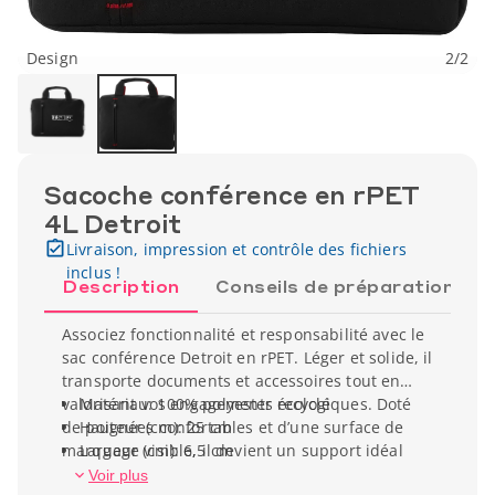
Design
2
/
2
Sacoche conférence en rPET
4L Detroit
Livraison, impression et contrôle des fichiers
inclus !
Description
Conseils de préparation
Associez fonctionnalité et responsabilité avec le
sac conférence Detroit en rPET. Léger et solide, il
transporte documents et accessoires tout en
valorisant vos engagements écologiques. Doté
Matériau: 100% polyester recyclé
de poignées confortables et d’une surface de
Hauteur (cm): 25 cm
marquage visible, il devient un support idéal
Largeur (cm): 6,5 cm
pour vos séminaires, salons et événements pros.
Poids unitaire: 160 gr
Voir plus