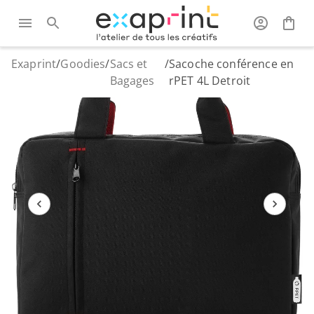
Exaprint
/
Goodies
/
Sacs et
/
Sacoche conférence en
Bagages
rPET 4L Detroit