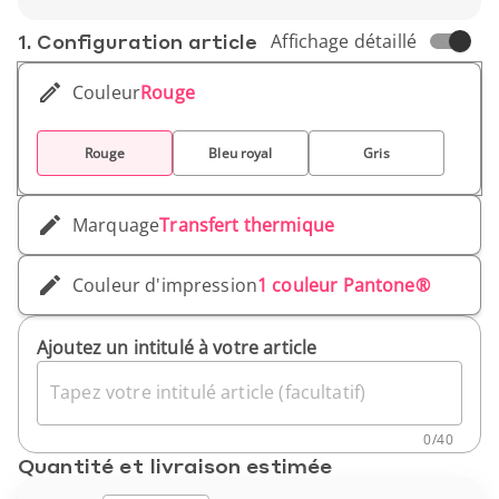
1. Conf­iguration article
Affichage détaillé
Couleur
Rouge
Rouge
Bleu royal
Gris
Marquage
Transfert thermique
Couleur d'impression
1 couleur Pantone®
Ajoutez un intitulé à votre article
Tapez votre intitulé article (facultatif)
0
/
40
Quantité et livraison estimée