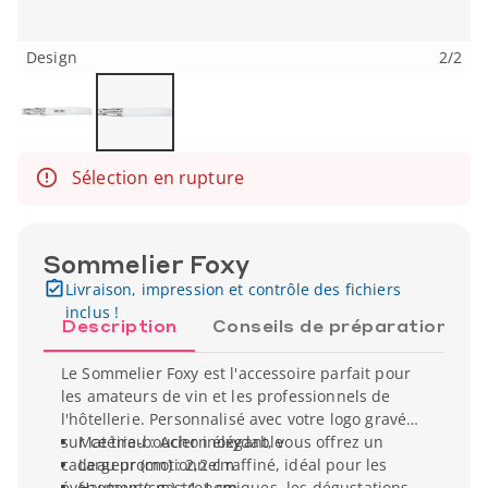
Design
2
/
2
Sélection en rupture
Sommelier Foxy
Livraison, impression et contrôle des fichiers
inclus !
Description
Conseils de préparation
Le Sommelier Foxy est l'accessoire parfait pour
les amateurs de vin et les professionnels de
l'hôtellerie. Personnalisé avec votre logo gravé
sur ce tire-bouchon élégant, vous offrez un
Matériau : Acier inoxydable
cadeau promotionnel raffiné, idéal pour les
Largeur (cm) : 2,2 cm
événements gastronomiques, les dégustations
Hauteur (cm) : 1,1 cm