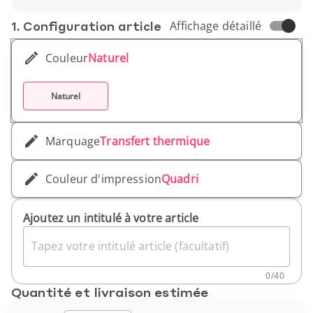
1. Conf­iguration article
Affichage détaillé
Couleur
Naturel
Naturel
Marquage
Transfert thermique
Couleur d'impression
Quadri
Ajoutez un intitulé à votre article
Tapez votre intitulé article (facultatif)
0
/
40
Quantité et livraison estimée