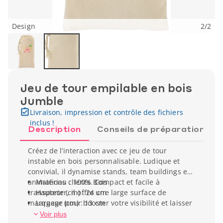
Design
2
/
2
Jeu de tour empilable en bois
Jumble
Livraison, impression et contrôle des fichiers
inclus !
Description
Conseils de préparation
Créez de l’interaction avec ce jeu de tour
instable en bois personnalisable. Ludique et
convivial, il dynamise stands, team buildings et
animations clients. Compact et facile à
Matériau : 100% Bois
transporter, il offre une large surface de
Hauteur (cm) : 24 cm
marquage pour booster votre visibilité et laisser
Largeur (cm) : 13 cm
un souvenir durable de votre marque.
Poids unitaire : 255 g
Voir plus