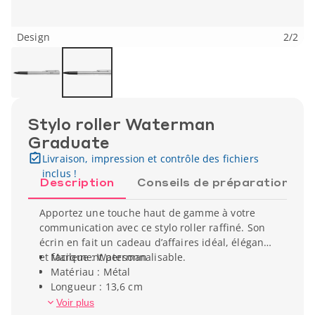
Design
2
/
2
Stylo roller Waterman
Graduate
Livraison, impression et contrôle des fichiers
inclus !
Description
Conseils de préparation
Apportez une touche haut de gamme à votre
communication avec ce stylo roller raffiné. Son
écrin en fait un cadeau d’affaires idéal, élégant
et facilement personnalisable.
Marque : Waterman
Matériau : Métal
Longueur : 13,6 cm
Diamètre : 1,1 cm
Voir plus