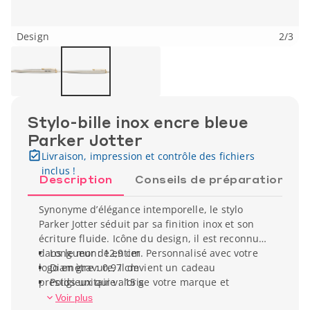
Design
2
/
3
Stylo-bille inox encre bleue
Parker Jotter
Livraison, impression et contrôle des fichiers
inclus !
Description
Conseils de préparation
Synonyme d’élégance intemporelle, le stylo
Parker Jotter séduit par sa finition inox et son
écriture fluide. Icône du design, il est reconnu
dans le monde entier. Personnalisé avec votre
Longueur : 12,9 cm
logo en gravure, il devient un cadeau
Diamètre : 0,97 cm
prestigieux qui valorise votre marque et
Poids unitaire : 15 g
renforce votre image professionnelle avec
Voir plus