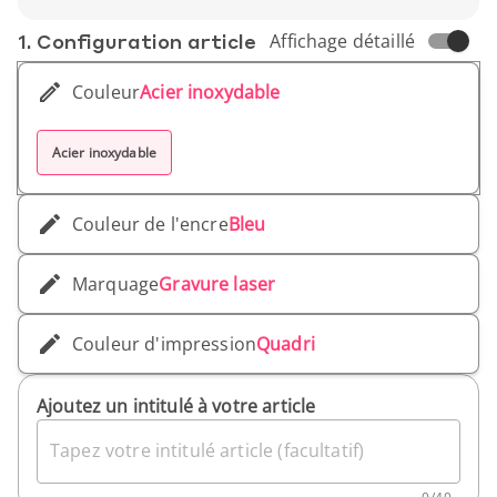
raffinement.
1. Conf­iguration article
Affichage détaillé
Couleur
Acier inoxydable
Acier inoxydable
Couleur de l'encre
Bleu
Marquage
Gravure laser
Couleur d'impression
Quadri
Ajoutez un intitulé à votre article
Tapez votre intitulé article (facultatif)