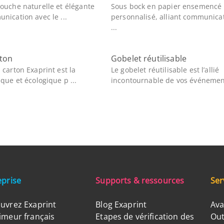
ouche naturelle et élégante
Sous bock en papier ensemencé
nication avec le ...
personnalisé, alliant communicat
...
rton
Gobelet réutilisable
 carton Exaprint est la
Le gobelet réutilisable est l’allié
ique et écologique p ...
incontournable de vos événement
eprise
Supports & ressources
Ser
uvrez Exaprint
Blog Exaprint
Ava
imeur français
Etapes de vérification des
Out