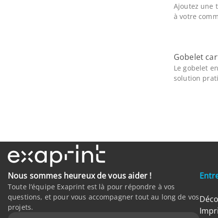
Ajoutez une t
à votre commu
Gobelet ca
Le gobelet en
solution prat
Nous sommes heureux de vous aider !
Entr
Toute l’équipe Exaprint est là pour répondre à vos
questions, et pour vous accompagner tout au long de vos
Déco
projets.
Impr