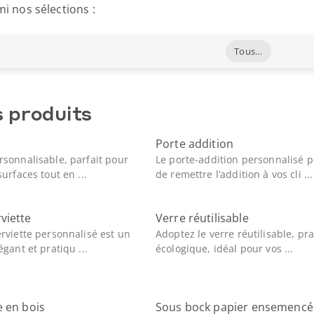
i nos sélections :
Tous les produits
s produits
Porte addition
rsonnalisable, parfait pour
Le porte-addition personnalisé 
surfaces tout en ...
de remettre l’addition à vos cli ...
viette
Verre réutilisable
rviette personnalisé est un
Adoptez le verre réutilisable, pr
égant et pratiqu ...
écologique, idéal pour vos ...
e en bois
Sous bock papier ensemencé