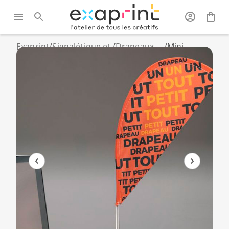
Exaprint
/
Signalétique et
/
Drapeaux
/
Mini
grand format
publicitaires
drapeau de
table