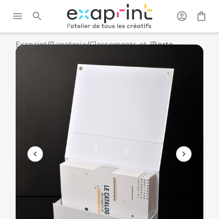
Exaprint
/
Papeterie
/
Classements et
/
Porte
archivages
document
rigide