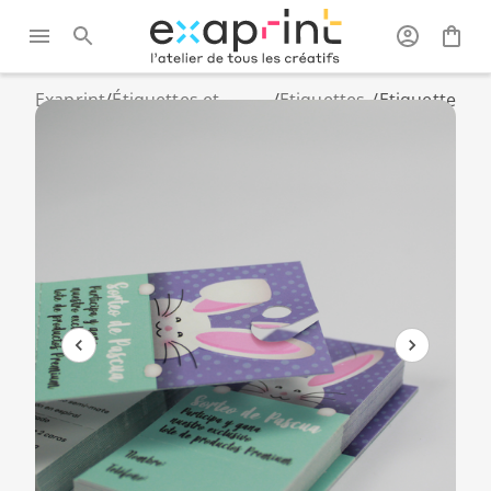
Exaprint
/
Étiquettes et
/
Etiquettes
/
Etiquette
stickers
perforées
prix
personnalisés