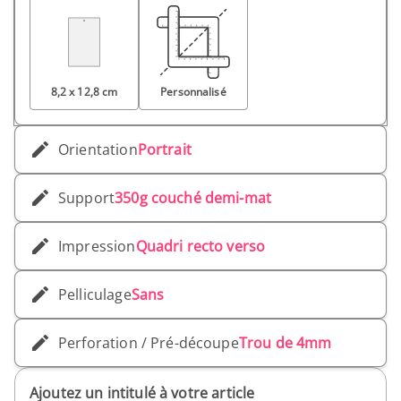
8,2 x 12,8 cm
Personnalisé
Orientation
Portrait
Support
350g couché demi-mat
Impression
Quadri recto verso
Pelliculage
Sans
Perforation / Pré-découpe
Trou de 4mm
Ajoutez un intitulé à votre article