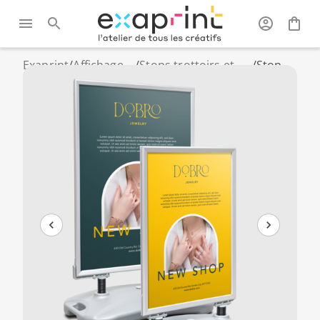
Exaprint
/
Affichage
/
Stops trottoirs et
/
Stop
publicitaire
chevalets
trottoir
publicitaires